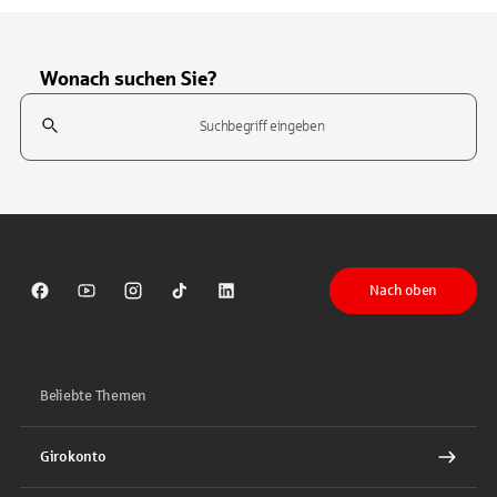
Wonach suchen Sie?
Suchfeld
Tippen Sie, um nach Themen zu suchen. Verwenden Sie die Pfeil-T
Nach oben
Sparkasse auf Facebook
Sparkasse auf Youtube
Sparkasse auf Instagram
Sparkasse auf TikTok
Sparkasse auf LinkedIn
Beliebte Themen
Girokonto