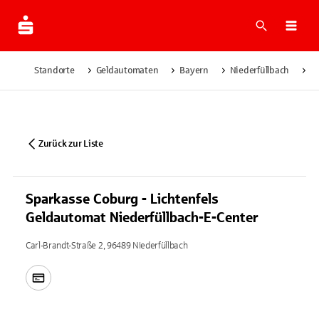
Suche
Navi
Standorte
Geldautomaten
Bayern
Niederfüllbach
Sp
Zurück zur Liste
Sparkasse Coburg - Lichtenfels
Geldautomat Niederfüllbach-E-Center
Carl-Brandt-Straße 2, 96489 Niederfüllbach