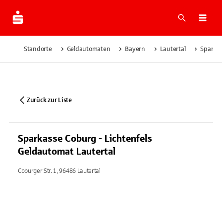
Suche
Navi
Standorte
Geldautomaten
Bayern
Lautertal
Sparkas
Zurück zur Liste
Sparkasse Coburg - Lichtenfels
Geldautomat Lautertal
Coburger Str. 1, 96486 Lautertal