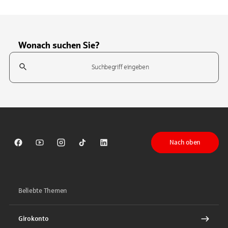
Wonach suchen Sie?
Suchfeld
Tippen Sie, um nach Themen zu suchen. Verwenden Sie die Pfeil-T
Nach oben
Sparkasse auf Facebook
Sparkasse auf Youtube
Sparkasse auf Instagram
Sparkasse auf TikTok
Sparkasse auf LinkedIn
Beliebte Themen
Girokonto