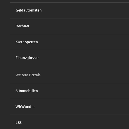
Geldautomaten
Rechner
Karte sperren
Finanzglossar
Weitere Portale
S-Immobilien
WirWunder
LBS