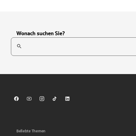
Wonach suchen Sie?
Suchfeld
Tippen Sie, um nach Themen zu suchen. Verwenden Sie die Pfei
Sparkasse auf Facebook
Sparkasse auf Youtube
Sparkasse auf Instagram
Sparkasse auf TikTok
Sparkasse auf LinkedIn
Beliebte Themen