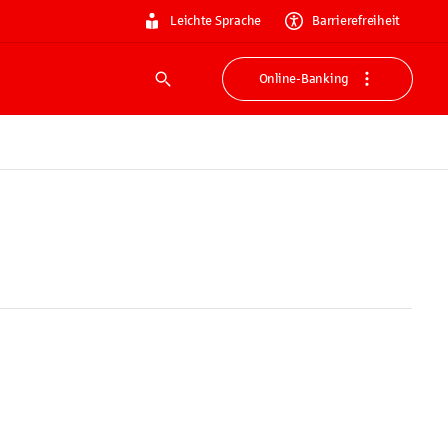
Leichte Sprache
Barrierefreiheit
Online-Banking
Suche