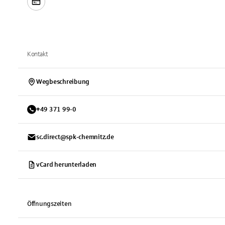
Kontakt
Wegbeschreibung
+
49
371
99-0
sc.direct@spk-chemnitz.de
vCard herunterladen
Öffnungszeiten