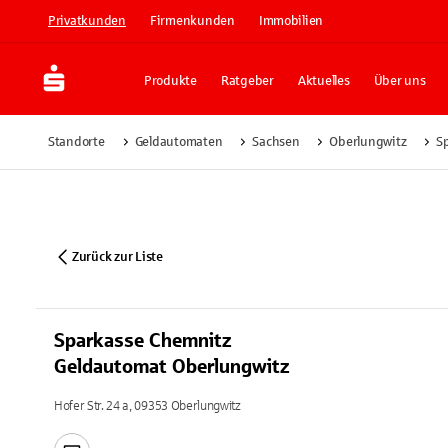
Privatkunden
Firmenkunden
Immobilien
Produkte
Ratgeber
Aktuelles
Über uns
Standorte
Geldautomaten
Sachsen
Oberlungwitz
S
Zurück zur Liste
Sparkasse Chemnitz
Geldautomat Oberlungwitz
Hofer Str. 24 a, 09353 Oberlungwitz