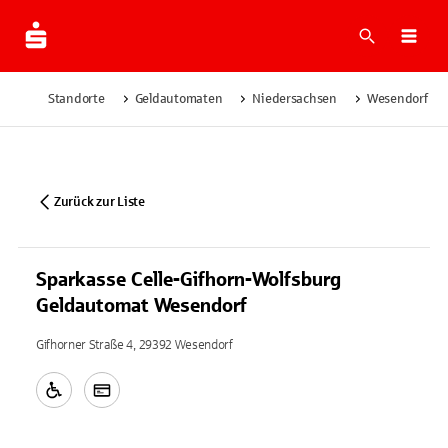
Suche
Navi
Standorte
Geldautomaten
Niedersachsen
Wesendorf
Zurück zur Liste
Sparkasse Celle-Gifhorn-Wolfsburg
Geldautomat Wesendorf
Gifhorner Straße 4, 29392 Wesendorf