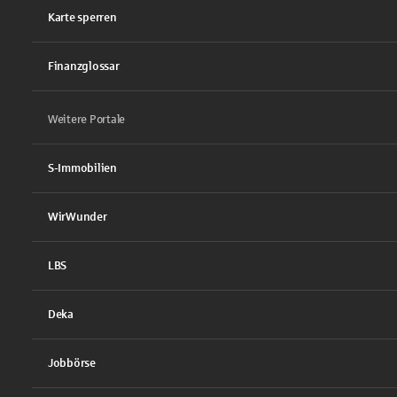
Karte sperren
Finanzglossar
Weitere Portale
S-Immobilien
WirWunder
LBS
Deka
Jobbörse