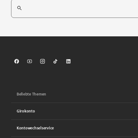
Suchfeld
Tippen Sie, um nach Themen zu suchen. Verwenden Sie die Pfei
Sparkasse auf Facebook
Sparkasse auf Youtube
Sparkasse auf Instagram
Sparkasse auf TikTok
Sparkasse auf LinkedIn
Beliebte Themen
Girokonto
Kontowechselservice