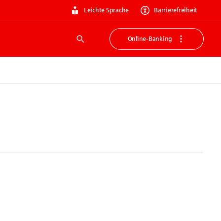
Leichte Sprache
Barrierefreiheit
Online-Banking
Suche