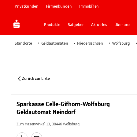
Privatkunden
Firmenkunden
Immobilien
Produkte
Ratgeber
Aktuelles
Über uns
Standorte
Geldautomaten
Niedersachsen
Wolfsburg
Zurück zur Liste
Sparkasse Celle-Gifhorn-Wolfsburg
Geldautomat Neindorf
Zum Hasenwinkel 13, 38446 Wolfsburg