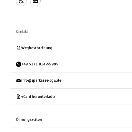
Kontakt
Wegbeschreibung
+
49
5371
814-99999
info@sparkasse-cgw.de
vCard herunterladen
Öffnungszeiten