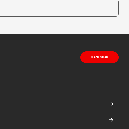
te, um auszuwählen
Nach oben