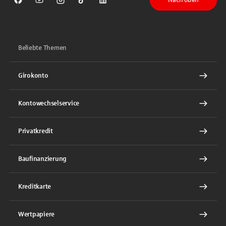
Sparkasse auf Facebook
Sparkasse auf Youtube
Sparkasse auf Instagram
Sparkasse auf TikTok
Sparkasse auf LinkedIn
Beliebte Themen
Girokonto
Kontowechselservice
Privatkredit
Baufinanzierung
Kreditkarte
Wertpapiere