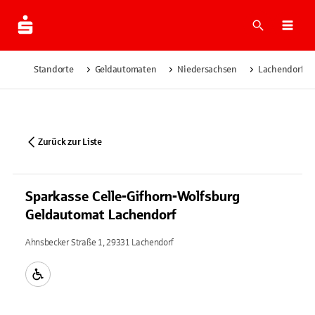
Suche
Navi
Standorte
Geldautomaten
Niedersachsen
Lachendorf
Zurück zur Liste
Sparkasse Celle-Gifhorn-Wolfsburg
Geldautomat Lachendorf
Ahnsbecker Straße 1, 29331 Lachendorf