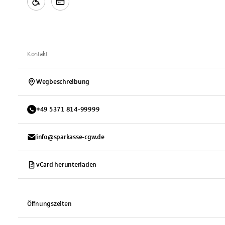
Kontakt
Wegbeschreibung
+
49
5371
814-99999
info@sparkasse-cgw.de
vCard herunterladen
Öffnungszeiten