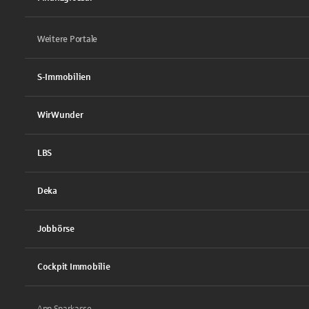
Weitere Portale
S-Immobilien
WirWunder
LBS
Deka
Jobbörse
Cockpit Immobilie
App Sparkasse