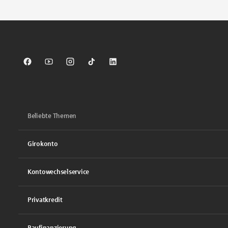
Sparkasse auf Facebook
Sparkasse auf Youtube
Sparkasse auf Instagram
Sparkasse auf TikTok
Sparkasse auf LinkedIn
Beliebte Themen
Girokonto
Kontowechselservice
Privatkredit
Baufinanzierung