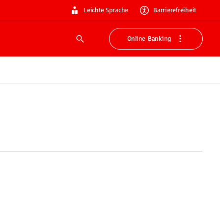
Leichte Sprache
Barrierefreiheit
Online-Banking
Suche