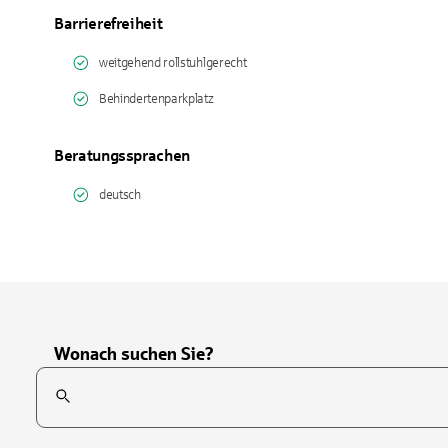
Barrierefreiheit
weitgehend rollstuhlgerecht
Behindertenparkplatz
Beratungssprachen
deutsch
Wonach suchen Sie?
Suchfeld
Tippen Sie, um nach Themen zu suchen. Verwenden Sie die Pfei