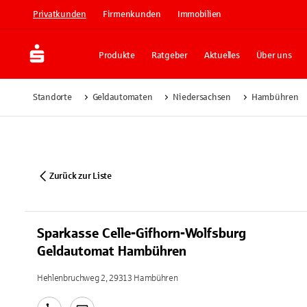
Privatkunden
Firmenkunden
Immobilien
Produkte
Ratgeber
Aktuelles
Über uns
Standorte
Geldautomaten
Niedersachsen
Hambühren
Zurück zur Liste
Sparkasse Celle-Gifhorn-Wolfsburg
Geldautomat Hambühren
Hehlenbruchweg 2, 29313 Hambühren