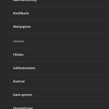
Kreditkarte
Wertpapiere
Services
Filialen
Geldautomaten
Rechner
Karte sperren
Finanzglossar