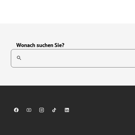
Wonach suchen Sie?
Suchfeld
Tippen Sie, um nach Themen zu suchen. Verwenden Sie die Pfei
Sparkasse auf Facebook
Sparkasse auf Youtube
Sparkasse auf Instagram
Sparkasse auf TikTok
Sparkasse auf LinkedIn