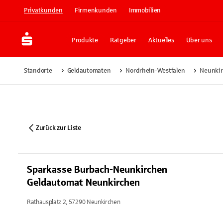
Privatkunden
Firmenkunden
Immobilien
Produkte
Ratgeber
Aktuelles
Über uns
Standorte
Geldautomaten
Nordrhein-Westfalen
Neunki
Zurück zur Liste
Sparkasse Burbach-Neunkirchen
Geldautomat Neunkirchen
Rathausplatz 2, 57290 Neunkirchen