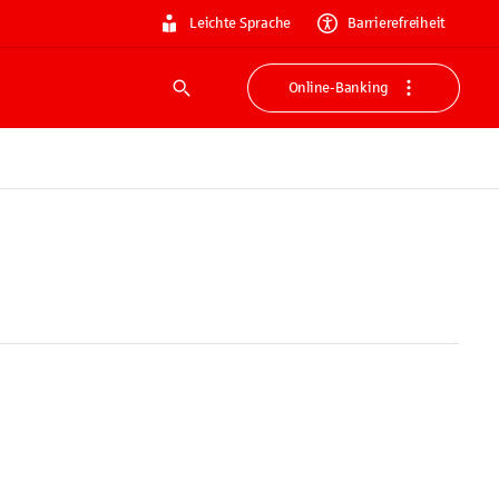
Leichte Sprache
Barrierefreiheit
Online-Banking
Suche