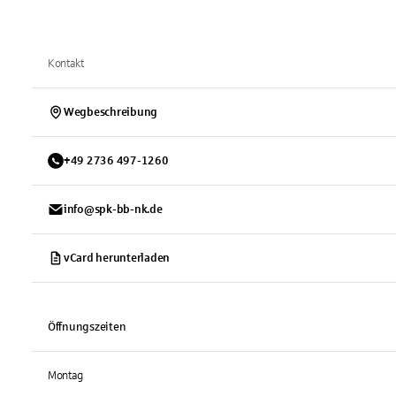
Kontakt
Wegbeschreibung
+
49
2736
497-1260
info@spk-bb-nk.de
vCard herunterladen
Öffnungszeiten
Montag