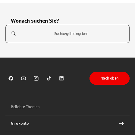
Wonach suchen Sie?
Suchfeld
Tippen Sie, um nach Themen zu suchen. Verwenden Sie die Pfeil-T
Nach oben
Sparkasse auf Facebook
Sparkasse auf Youtube
Sparkasse auf Instagram
Sparkasse auf TikTok
Sparkasse auf LinkedIn
Beliebte Themen
Girokonto