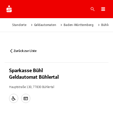
Suche
Navi
Standorte
Geldautomaten
Baden-Württemberg
Bühlerta
Zurück zur Liste
Sparkasse Bühl
Geldautomat Bühlertal
Hauptstraße 130, 77830 Bühlertal