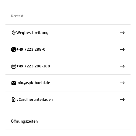
Kontakt
Wegbeschreibung
+
49
7223
288-0
+
49
7223
288-188
info@spk-buehl.de
vCard herunterladen
Öffnungszeiten