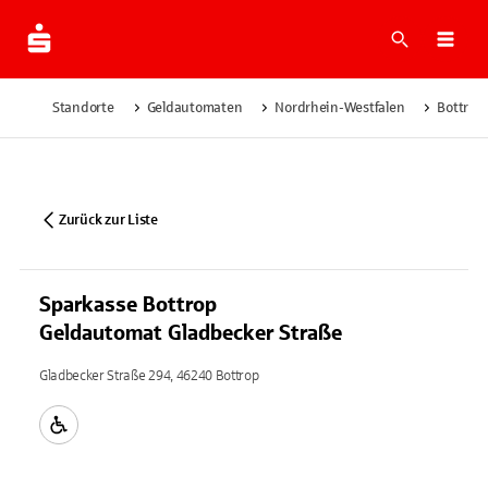
Suche
Navi
Standorte
Geldautomaten
Nordrhein-Westfalen
Bottrop
Zurück zur Liste
Sparkasse Bottrop
Geldautomat Gladbecker Straße
Gladbecker Straße 294, 46240 Bottrop