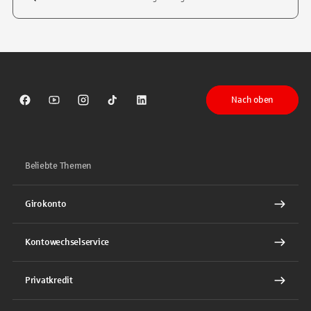
Tippen Sie, um nach Themen zu suchen. Verwenden Sie die Pfeil-T
Nach oben
Sparkasse auf Facebook
Sparkasse auf Youtube
Sparkasse auf Instagram
Sparkasse auf TikTok
Sparkasse auf LinkedIn
Beliebte Themen
Girokonto
Kontowechselservice
Privatkredit