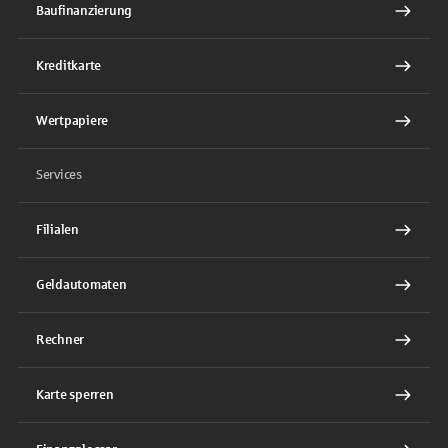
Baufinanzierung
Kreditkarte
Wertpapiere
Services
Filialen
Geldautomaten
Rechner
Karte sperren