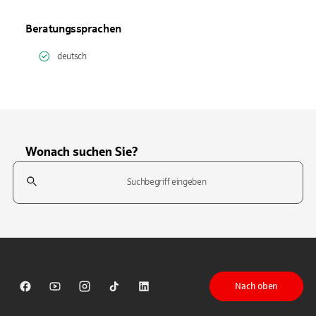
Beratungssprachen
deutsch
Wonach suchen Sie?
Suchfeld
Tippen Sie, um nach Themen zu suchen. Verwenden Sie die Pfeil-T
Nach oben
Sparkasse auf Facebook
Sparkasse auf Youtube
Sparkasse auf Instagram
Sparkasse auf TikTok
Sparkasse auf LinkedIn