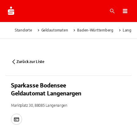
Suche
Navi
Standorte
Geldautomaten
Baden-Württemberg
Langen
Zurück zur Liste
Sparkasse Bodensee
Geldautomat Langenargen
Marktplatz 30, 88085 Langenargen