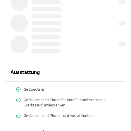
Ausstattung
Geldwechsler
Geldautomat mit Einzahlfunktion für Kunden anderer
Sparkassen/Landesbanken
Geldautomat mit Einzahl- und Auszahlfunktion