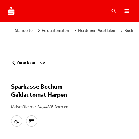
Suche
Navi
Standorte
Geldautomaten
Nordrhein-Westfalen
Bochum
Zurück zur Liste
Sparkasse Bochum
Geldautomat Harpen
Maischützenstr. 84, 44805 Bochum