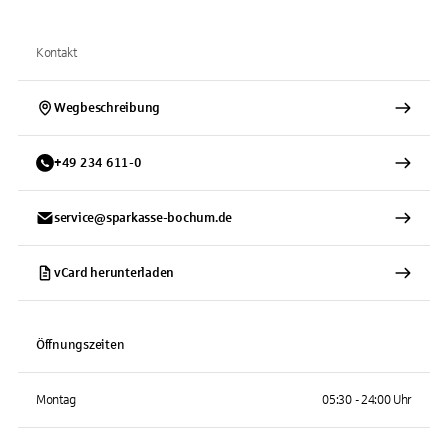
Kontakt
Wegbeschreibung
+
49
234
611-0
service@sparkasse-bochum.de
vCard herunterladen
Öffnungszeiten
Montag
05:30 - 24:00 Uhr