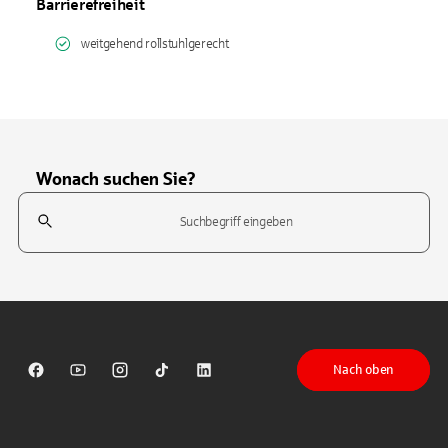
Barrierefreiheit
weitgehend rollstuhlgerecht
Wonach suchen Sie?
Suchfeld
Tippen Sie, um nach Themen zu suchen. Verwenden Sie die Pfeil-T
Nach oben
Sparkasse auf Facebook
Sparkasse auf Youtube
Sparkasse auf Instagram
Sparkasse auf TikTok
Sparkasse auf LinkedIn