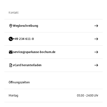
Kontakt
Wegbeschreibung
+
49
234
611-0
service@sparkasse-bochum.de
vCard herunterladen
Öffnungszeiten
Montag
05:30 - 24:00 Uhr