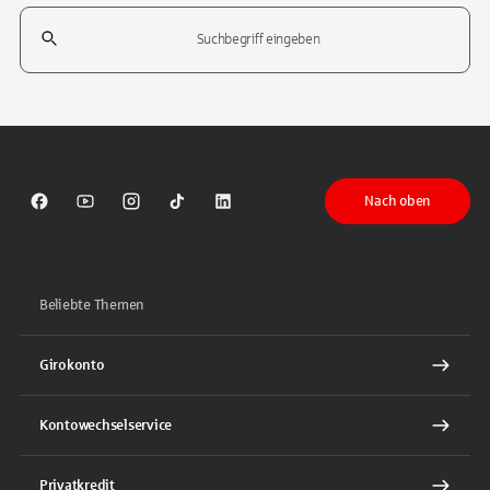
Suchfeld
Tippen Sie, um nach Themen zu suchen. Verwenden Sie die Pfeil-T
Nach oben
Sparkasse auf Facebook
Sparkasse auf Youtube
Sparkasse auf Instagram
Sparkasse auf TikTok
Sparkasse auf LinkedIn
Beliebte Themen
Girokonto
Kontowechselservice
Privatkredit