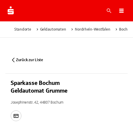
Suche
Navi
Standorte
Geldautomaten
Nordrhein-Westfalen
Bochum
Zurück zur Liste
Sparkasse Bochum
Geldautomat Grumme
Josephinenstr. 42, 44807 Bochum