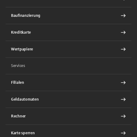
Baufinanzierung
Kreditkarte
Wertpapiere
Services
Filialen
Geldautomaten
Rechner
Karte sperren