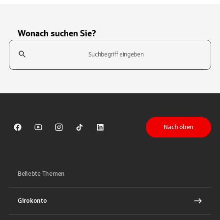
Wonach suchen Sie?
Suchfeld
Tippen Sie, um nach Themen zu suchen. Verwenden Sie die Pfeil-T
Nach oben
Sparkasse auf Facebook
Sparkasse auf Youtube
Sparkasse auf Instagram
Sparkasse auf TikTok
Sparkasse auf LinkedIn
Beliebte Themen
Girokonto