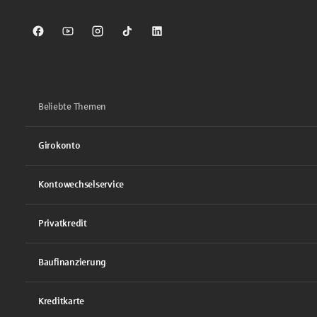
Sparkasse auf Facebook
Sparkasse auf Youtube
Sparkasse auf Instagram
Sparkasse auf TikTok
Sparkasse auf LinkedIn
Beliebte Themen
Girokonto
Kontowechselservice
Privatkredit
Baufinanzierung
Kreditkarte