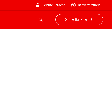
Leichte Sprache
Barrierefreiheit
Online-Banking
Suche