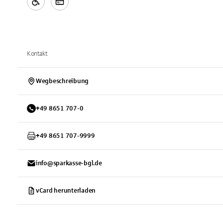
Kontakt
Wegbeschreibung
+
49
8651
707-0
+
49
8651
707-9999
info@sparkasse-bgl.de
vCard herunterladen