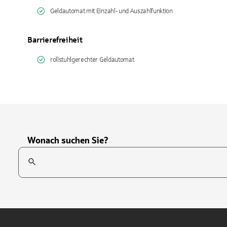
Geldautomat mit Einzahl- und Auszahlfunktion
Barrierefreiheit
rollstuhlgerechter Geldautomat
Wonach suchen Sie?
Suchfeld
Tippen Sie, um nach Themen zu suchen. Verwenden Sie die Pfei