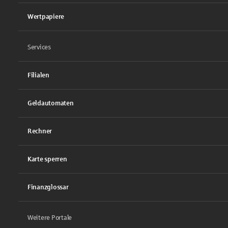
Wertpapiere
Services
Filialen
Geldautomaten
Rechner
Karte sperren
Finanzglossar
Weitere Portale