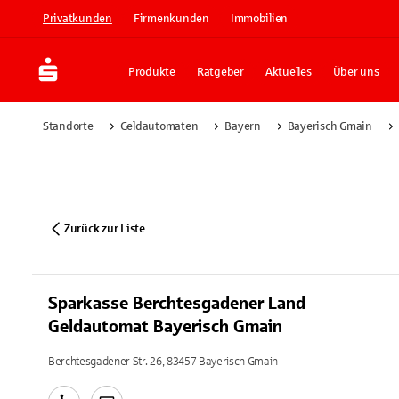
Privatkunden
Firmenkunden
Immobilien
Produkte
Ratgeber
Aktuelles
Über uns
Standorte
Geldautomaten
Bayern
Bayerisch Gmain
Zurück zur Liste
Sparkasse Berchtesgadener Land
Geldautomat Bayerisch Gmain
Berchtesgadener Str. 26, 83457 Bayerisch Gmain