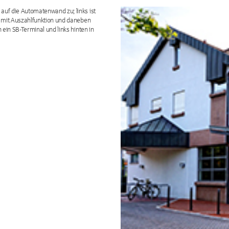
uf die Automatenwand zu; links ist
t mit Auszahlfunktion und daneben
ein SB-Terminal und links hinten in