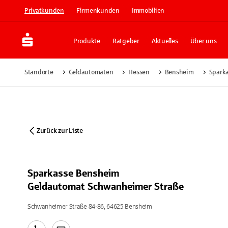
Privatkunden
Firmenkunden
Immobilien
Produkte
Ratgeber
Aktuelles
Über uns
Standorte
Geldautomaten
Hessen
Bensheim
Spark
Zurück zur Liste
Sparkasse Bensheim
Geldautomat Schwanheimer Straße
Schwanheimer Straße 84-86, 64625 Bensheim