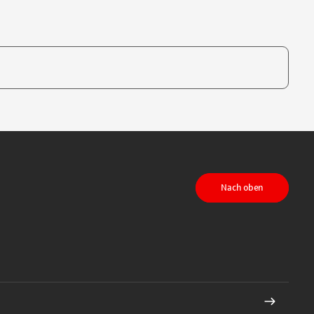
te, um auszuwählen
Nach oben