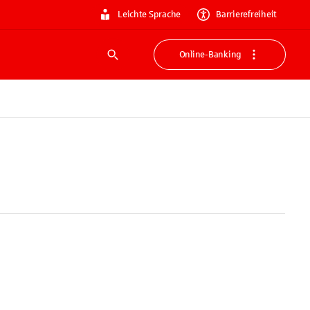
Leichte Sprache
Barrierefreiheit
Online-Banking
Suche