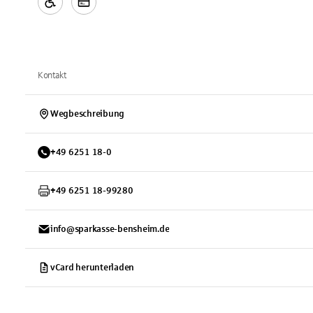
Kontakt
Wegbeschreibung
+
49
6251
18-0
+
49
6251
18-99280
info@sparkasse-bensheim.de
vCard herunterladen