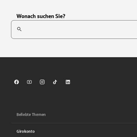
Wonach suchen Sie?
Suchfeld
Tippen Sie, um nach Themen zu suchen. Verwenden Sie die Pfei
Sparkasse auf Facebook
Sparkasse auf Youtube
Sparkasse auf Instagram
Sparkasse auf TikTok
Sparkasse auf LinkedIn
Beliebte Themen
Girokonto