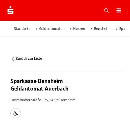
Suche
Navi
Standorte
Geldautomaten
Hessen
Bensheim
Spark
Zurück zur Liste
Sparkasse Bensheim
Geldautomat Auerbach
Darmstädter Straße 175, 64625 Bensheim