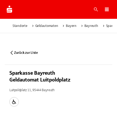
Suche
Navi
Standorte
Geldautomaten
Bayern
Bayreuth
Sparka
Zurück zur Liste
Sparkasse Bayreuth
Geldautomat Luitpoldplatz
Luitpoldplatz 11, 95444 Bayreuth