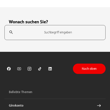
Wonach suchen Sie?
Suchfeld
Tippen Sie, um nach Themen zu suchen. Verwenden Sie die Pfeil-T
Nach oben
Sparkasse auf Facebook
Sparkasse auf Youtube
Sparkasse auf Instagram
Sparkasse auf TikTok
Sparkasse auf LinkedIn
Beliebte Themen
Girokonto