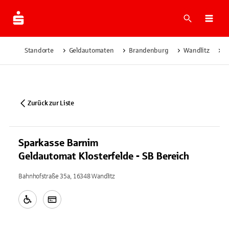
Suche
Navi
Standorte
Geldautomaten
Brandenburg
Wandlitz
S
Zurück zur Liste
Sparkasse Barnim
Geldautomat Klosterfelde - SB Bereich
Bahnhofstraße 35a, 16348 Wandlitz