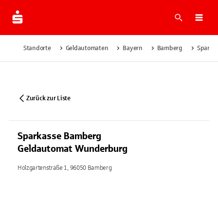
Suche
Navi
Standorte
Geldautomaten
Bayern
Bamberg
Sparka
Zurück zur Liste
Sparkasse Bamberg
Geldautomat Wunderburg
Holzgartenstraße 1, 96050 Bamberg