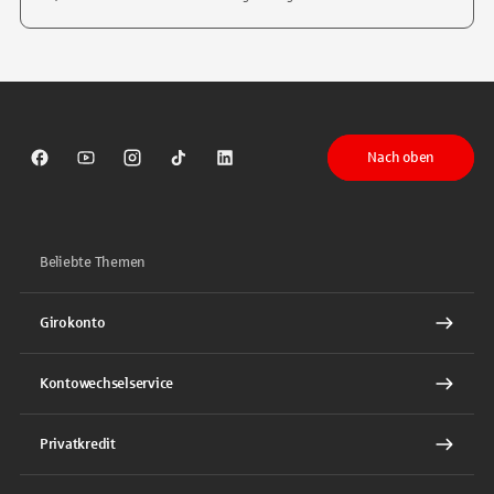
Tippen Sie, um nach Themen zu suchen. Verwenden Sie die Pfeil-T
Nach oben
Sparkasse auf Facebook
Sparkasse auf Youtube
Sparkasse auf Instagram
Sparkasse auf TikTok
Sparkasse auf LinkedIn
Beliebte Themen
Girokonto
Kontowechselservice
Privatkredit