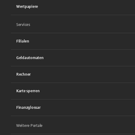
Wertpapiere
Services
Filialen
Geldautomaten
Rechner
Karte sperren
Finanzglossar
Weitere Portale