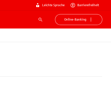
Leichte Sprache
Barrierefreiheit
Online-Banking
Suche