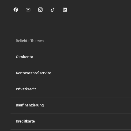
Sparkasse auf Facebook
Sparkasse auf Youtube
Sparkasse auf Instagram
Sparkasse auf TikTok
Sparkasse auf LinkedIn
Beliebte Themen
Girokonto
Kontowechselservice
Privatkredit
Baufinanzierung
Kreditkarte