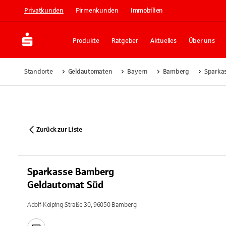
Privatkunden
Firmenkunden
Immobilien
Produkte
Ratgeber
Aktuelles
Über uns
Standorte
Geldautomaten
Bayern
Bamberg
Sparka
Zurück zur Liste
Sparkasse Bamberg
Geldautomat Süd
Adolf-Kolping-Straße 30, 96050 Bamberg