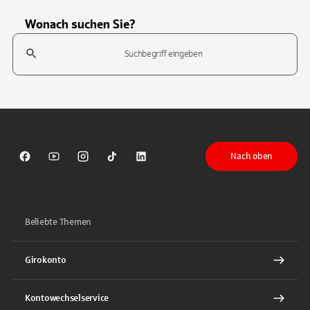
Wonach suchen Sie?
Suchfeld
Tippen Sie, um nach Themen zu suchen. Verwenden Sie die Pfeil-T
Nach oben
Sparkasse auf Facebook
Sparkasse auf Youtube
Sparkasse auf Instagram
Sparkasse auf TikTok
Sparkasse auf LinkedIn
Beliebte Themen
Girokonto
Kontowechselservice