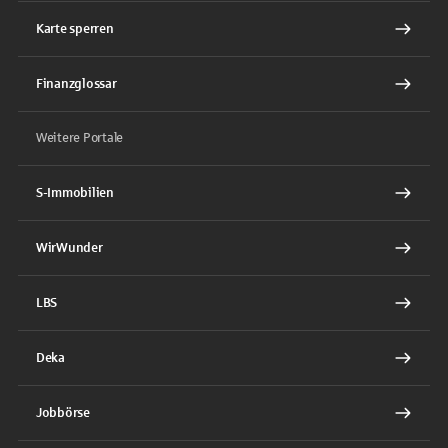
Karte sperren
Finanzglossar
Weitere Portale
S-Immobilien
WirWunder
LBS
Deka
Jobbörse