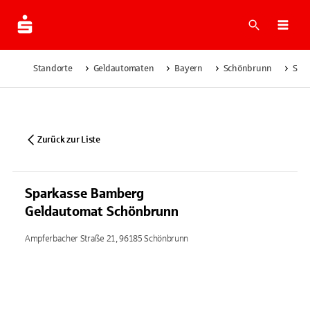
Suche
Navi
Standorte
Geldautomaten
Bayern
Schönbrunn
Spa
Zurück zur Liste
Sparkasse Bamberg
Geldautomat Schönbrunn
Ampferbacher Straße 21, 96185 Schönbrunn