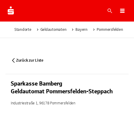
Suche
Navi
Standorte
Geldautomaten
Bayern
Pommersfelden
S
Zurück zur Liste
Sparkasse Bamberg
Geldautomat Pommersfelden-Steppach
Industriestraße 1, 96178 Pommersfelden