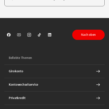
Tippen Sie, um nach Themen zu suchen. Verwenden Sie die Pfeil-T
Nach oben
Sparkasse auf Facebook
Sparkasse auf Youtube
Sparkasse auf Instagram
Sparkasse auf TikTok
Sparkasse auf LinkedIn
Beliebte Themen
Girokonto
Kontowechselservice
Privatkredit