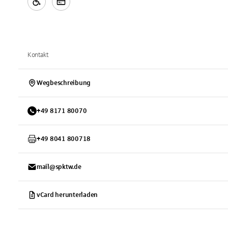
Kontakt
Wegbeschreibung
+
49
8171
80070
+
49
8041
800718
mail@spktw.de
vCard herunterladen