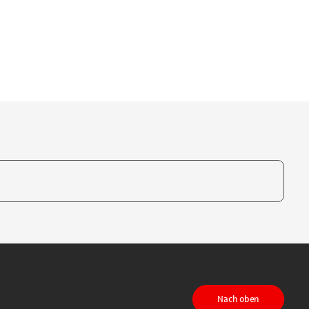
te, um auszuwählen
Nach oben