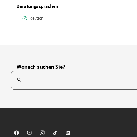
Beratungssprachen
deutsch
Wonach suchen Sie?
Suchfeld
Tippen Sie, um nach Themen zu suchen. Verwenden Sie die Pfei
Sparkasse auf Facebook
Sparkasse auf Youtube
Sparkasse auf Instagram
Sparkasse auf TikTok
Sparkasse auf LinkedIn