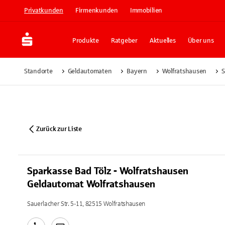
Privatkunden
Firmenkunden
Immobilien
Produkte
Ratgeber
Aktuelles
Über uns
Standorte
Geldautomaten
Bayern
Wolfratshausen
S
Zurück zur Liste
Sparkasse Bad Tölz - Wolfratshausen
Geldautomat Wolfratshausen
Sauerlacher Str. 5-11, 82515 Wolfratshausen