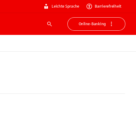
Leichte Sprache
Barrierefreiheit
Online-Banking
Suche