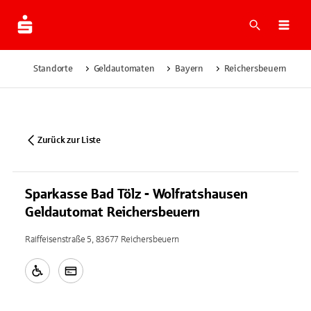
Suche
Navi
Standorte
Geldautomaten
Bayern
Reichersbeuern
Zurück zur Liste
Sparkasse Bad Tölz - Wolfratshausen
Geldautomat Reichersbeuern
Raiffeisenstraße 5, 83677 Reichersbeuern