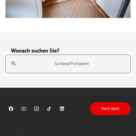
Wonach suchen Sie?
Suchfeld
Tippen Sie, um nach Themen zu suchen. Verwenden Sie die Pfeil-T
Nach oben
Sparkasse auf Facebook
Sparkasse auf Youtube
Sparkasse auf Instagram
Sparkasse auf TikTok
Sparkasse auf LinkedIn