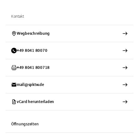
Kontakt
Wegbeschreibung
+
49
8041
80070
+
49
8041
800718
mail@spktw.de
vCard herunterladen
Öffnungszeiten