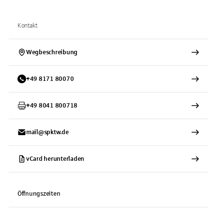
Kontakt
Wegbeschreibung
+
49
8171
80070
+
49
8041
800718
mail@spktw.de
vCard herunterladen
Öffnungszeiten