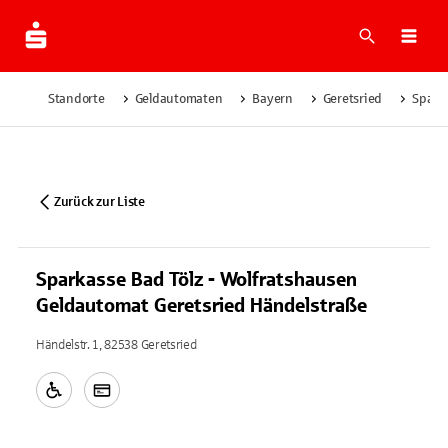
Suche
Navi
Standorte
Geldautomaten
Bayern
Geretsried
Sparka
Zurück zur Liste
Sparkasse Bad Tölz - Wolfratshausen
Geldautomat Geretsried Händelstraße
Händelstr. 1, 82538 Geretsried