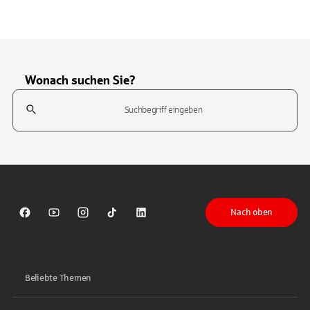
Wonach suchen Sie?
Suchfeld
Tippen Sie, um nach Themen zu suchen. Verwenden Sie die Pfeil-T
Nach oben
Sparkasse auf Facebook
Sparkasse auf Youtube
Sparkasse auf Instagram
Sparkasse auf TikTok
Sparkasse auf LinkedIn
Beliebte Themen