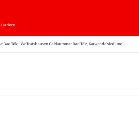
Karriere
e Bad Tölz - Wolfratshausen Geldautomat Bad Tölz, Karwendelsiedlung