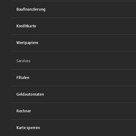
Baufinanzierung
Kreditkarte
Wertpapiere
Services
Filialen
Geldautomaten
Rechner
Karte sperren