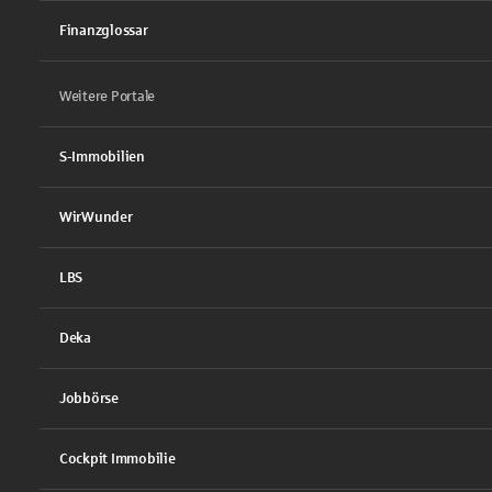
Finanzglossar
Weitere Portale
S-Immobilien
WirWunder
LBS
Deka
Jobbörse
Cockpit Immobilie