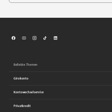
Tippen Sie, um nach Themen zu suchen. Verwenden Sie die Pfei
Sparkasse auf Facebook
Sparkasse auf Youtube
Sparkasse auf Instagram
Sparkasse auf TikTok
Sparkasse auf LinkedIn
Beliebte Themen
Girokonto
Kontowechselservice
Privatkredit