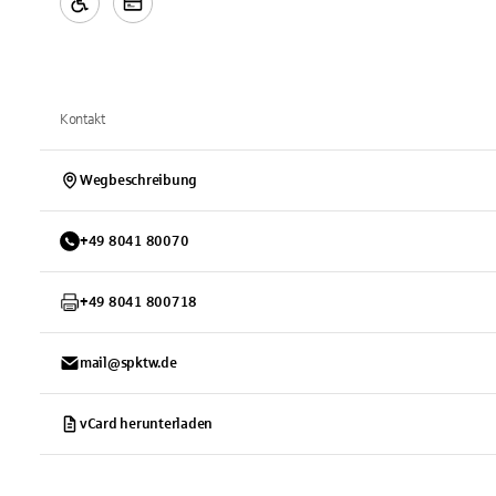
Kontakt
Wegbeschreibung
+
49
8041
80070
+
49
8041
800718
mail@spktw.de
vCard herunterladen