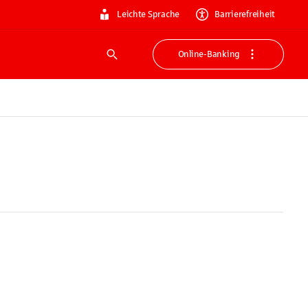
Leichte Sprache
Barrierefreiheit
Online-Banking
Suche