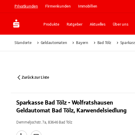
Privatkunden
Firmenkunden
Immobilien
Produkte
Ratgeber
Aktuelles
Über uns
Standorte
Geldautomaten
Bayern
Bad Tölz
Sparkass
Zurück zur Liste
Sparkasse Bad Tölz - Wolfratshausen
Geldautomat Bad Tölz, Karwendelsiedlung
Demmeljochstr. 7a, 83646 Bad Tölz