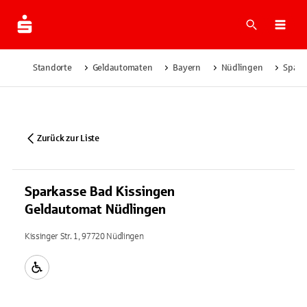
Suche
Navi
Standorte
Geldautomaten
Bayern
Nüdlingen
Spark
Zurück zur Liste
Sparkasse Bad Kissingen
Geldautomat Nüdlingen
Kissinger Str. 1, 97720 Nüdlingen