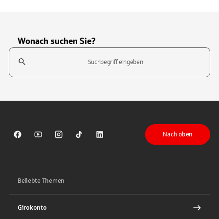
Wonach suchen Sie?
Suchfeld
Tippen Sie, um nach Themen zu suchen. Verwenden Sie die Pfeil-T
Nach oben
Sparkasse auf Facebook
Sparkasse auf Youtube
Sparkasse auf Instagram
Sparkasse auf TikTok
Sparkasse auf LinkedIn
Beliebte Themen
Girokonto