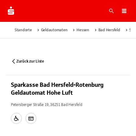
Suche
Navi
Standorte
Geldautomaten
Hessen
Bad Hersfeld
Spa
Zurück zur Liste
Sparkasse Bad Hersfeld-Rotenburg
Geldautomat Hohe Luft
Petersberger Straße 19, 36251 Bad Hersfeld