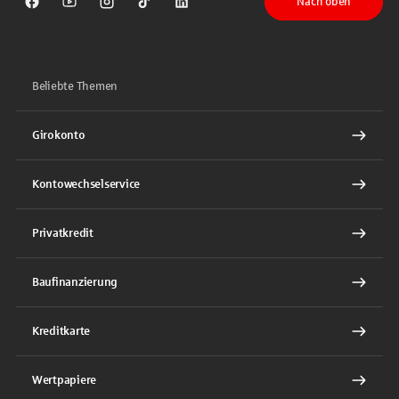
Nach oben
Sparkasse auf Facebook
Sparkasse auf Youtube
Sparkasse auf Instagram
Sparkasse auf TikTok
Sparkasse auf LinkedIn
Beliebte Themen
Girokonto
Kontowechselservice
Privatkredit
Baufinanzierung
Kreditkarte
Wertpapiere