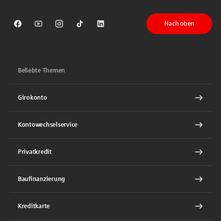
Nach oben
Sparkasse auf Facebook
Sparkasse auf Youtube
Sparkasse auf Instagram
Sparkasse auf TikTok
Sparkasse auf LinkedIn
Beliebte Themen
Girokonto
Kontowechselservice
Privatkredit
Baufinanzierung
Kreditkarte