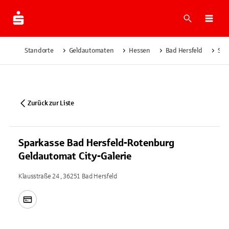
Suche
Navi
Standorte
Geldautomaten
Hessen
Bad Hersfeld
Spa
Zurück zur Liste
Sparkasse Bad Hersfeld-Rotenburg
Geldautomat City-Galerie
Klausstraße 24 , 36251 Bad Hersfeld