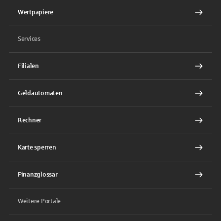
Wertpapiere
Services
Filialen
Geldautomaten
Rechner
Karte sperren
Finanzglossar
Weitere Portale