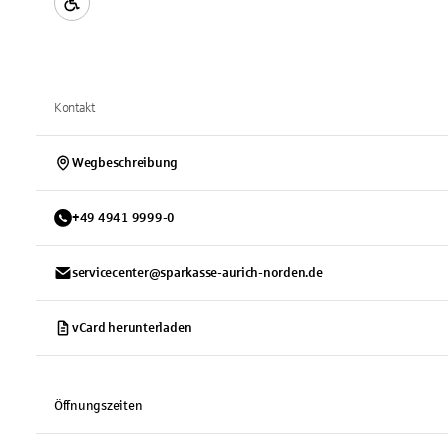
Kontakt
Wegbeschreibung
+
49
4941
9999-0
servicecenter@sparkasse-aurich-norden.de
vCard herunterladen
Öffnungszeiten