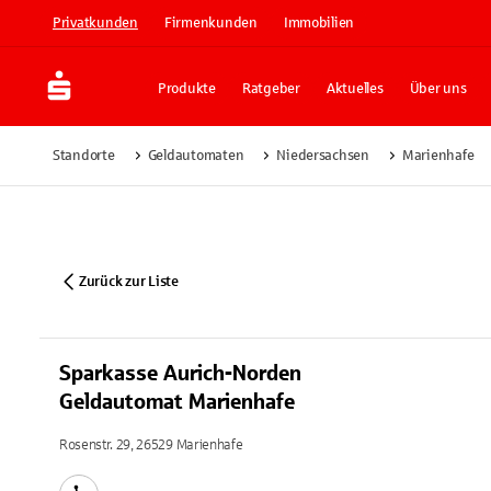
Privatkunden
Firmenkunden
Immobilien
Produkte
Ratgeber
Aktuelles
Über uns
Standorte
Geldautomaten
Niedersachsen
Marienhafe
Zurück zur Liste
Sparkasse Aurich-Norden
Geldautomat Marienhafe
Rosenstr. 29, 26529 Marienhafe