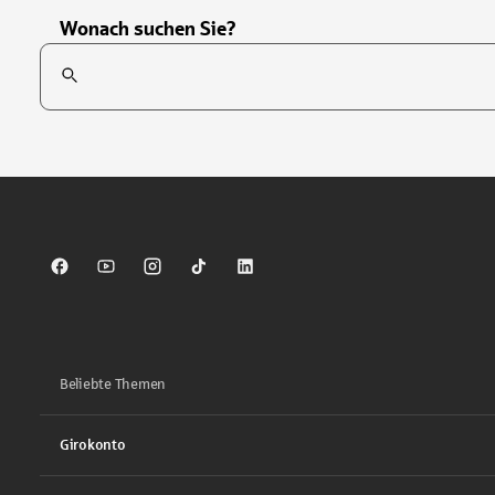
Wonach suchen Sie?
Suchfeld
Tippen Sie, um nach Themen zu suchen. Verwenden Sie die Pfei
Sparkasse auf Facebook
Sparkasse auf Youtube
Sparkasse auf Instagram
Sparkasse auf TikTok
Sparkasse auf LinkedIn
Beliebte Themen
Girokonto