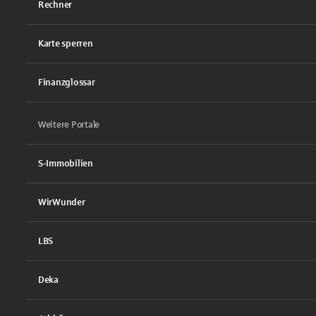
Rechner
Karte sperren
Finanzglossar
Weitere Portale
S-Immobilien
WirWunder
LBS
Deka