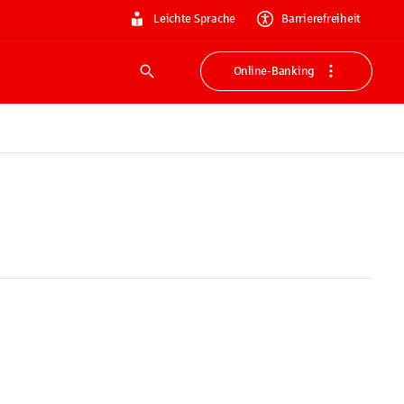
Leichte Sprache
Barrierefreiheit
Online-Banking
Suche