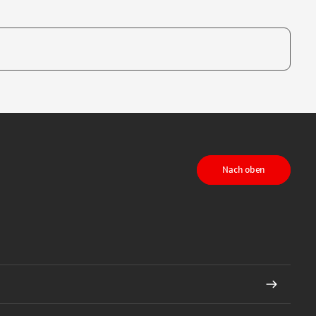
te, um auszuwählen
Nach oben