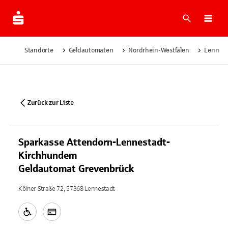
Suche
Navi
Standorte
Geldautomaten
Nordrhein-Westfalen
Lennest
Zurück zur Liste
Sparkasse Attendorn-Lennestadt-
Kirchhundem
Geldautomat Grevenbrück
Kölner Straße 72, 57368 Lennestadt