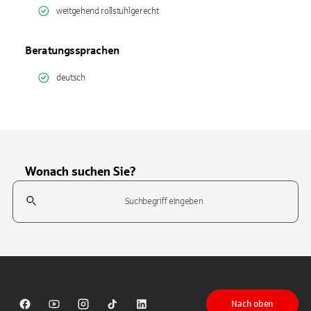
weitgehend rollstuhlgerecht
Beratungssprachen
deutsch
Wonach suchen Sie?
Suchfeld
Tippen Sie, um nach Themen zu suchen. Verwenden Sie die Pfeil-T
Nach oben
Sparkasse auf Facebook
Sparkasse auf Youtube
Sparkasse auf Instagram
Sparkasse auf TikTok
Sparkasse auf LinkedIn