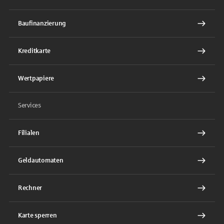
Baufinanzierung
Kreditkarte
Wertpapiere
Services
Filialen
Geldautomaten
Rechner
Karte sperren