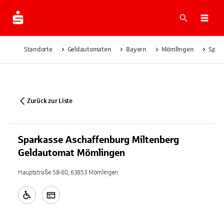
Suche
Navi
Standorte
Geldautomaten
Bayern
Mömlingen
Spar
Zurück zur Liste
Sparkasse Aschaffenburg Miltenberg
Geldautomat Mömlingen
Hauptstraße 58-60, 63853 Mömlingen