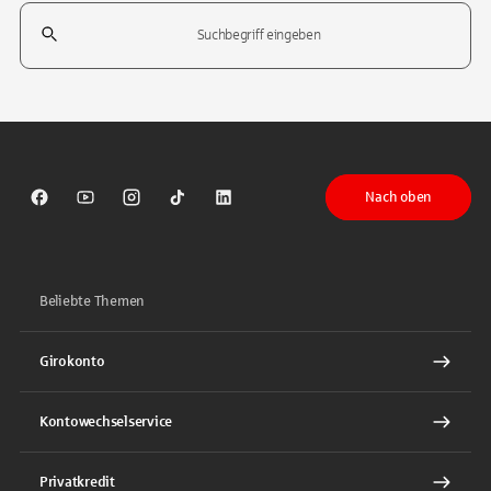
Suchfeld
Tippen Sie, um nach Themen zu suchen. Verwenden Sie die Pfeil-T
Nach oben
Sparkasse auf Facebook
Sparkasse auf Youtube
Sparkasse auf Instagram
Sparkasse auf TikTok
Sparkasse auf LinkedIn
Beliebte Themen
Girokonto
Kontowechselservice
Privatkredit