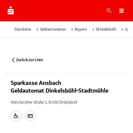
Suche
Navi
Standorte
Geldautomaten
Bayern
Dinkelsbühl
Spar
Zurück zur Liste
Sparkasse Ansbach
Geldautomat Dinkelsbühl-Stadtmühle
Mönchsrother Straße 3, 91550 Dinkelsbühl