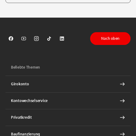
Tippen Sie, um nach Themen zu suchen. Verwenden Sie die Pfeil-T
Nach oben
Sparkasse auf Facebook
Sparkasse auf Youtube
Sparkasse auf Instagram
Sparkasse auf TikTok
Sparkasse auf LinkedIn
Beliebte Themen
Girokonto
Kontowechselservice
Privatkredit
Baufinanzierung