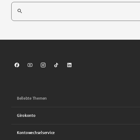
Suchfeld
Tippen Sie, um nach Themen zu suchen. Verwenden Sie die Pfei
Sparkasse auf Facebook
Sparkasse auf Youtube
Sparkasse auf Instagram
Sparkasse auf TikTok
Sparkasse auf LinkedIn
Beliebte Themen
Girokonto
Kontowechselservice