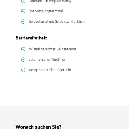
Ladefunktion Prepaid Handy
Überweisungsterminal
Geldautomat mit Geldeinzahlfunktion
Barrierefreiheit
rollstuhlgerechter Geldautomat
automatischer Türöffner
weitgehend rollstuhlgerecht
Wonach suchen Sie?