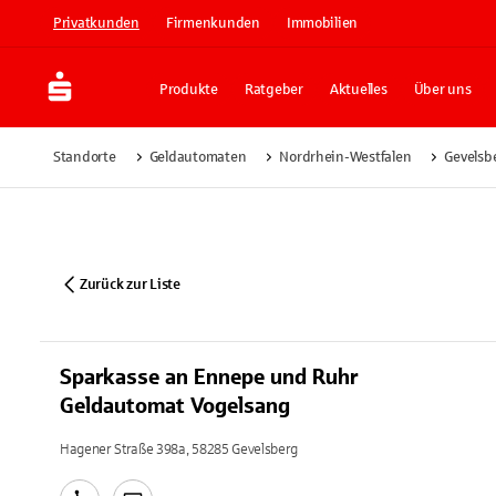
Privatkunden
Firmenkunden
Immobilien
Produkte
Ratgeber
Aktuelles
Über uns
Standorte
Geldautomaten
Nordrhein-Westfalen
Gevelsb
Zurück zur Liste
Sparkasse an Ennepe und Ruhr
Geldautomat Vogelsang
Hagener Straße 398a, 58285 Gevelsberg