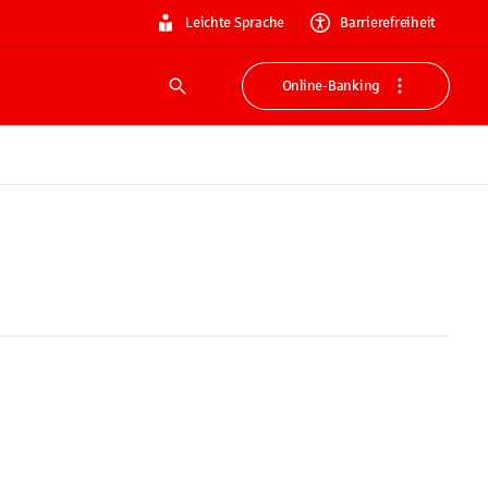
Leichte Sprache
Barrierefreiheit
Online-Banking
Suche