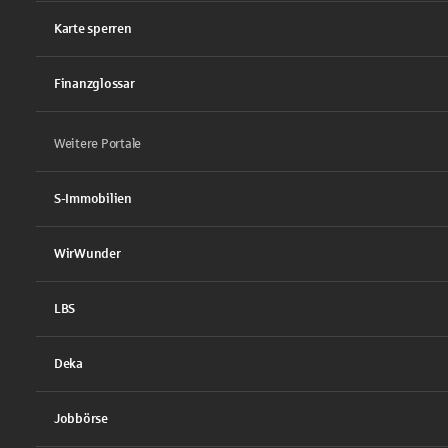
Karte sperren
Finanzglossar
Weitere Portale
S-Immobilien
WirWunder
LBS
Deka
Jobbörse