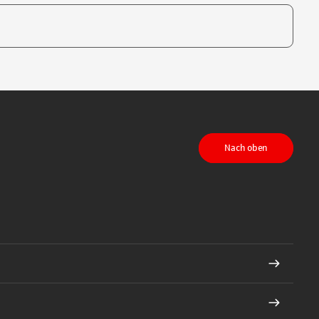
te, um auszuwählen
Nach oben