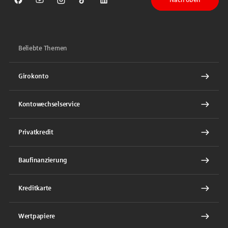
Sparkasse auf Facebook
Sparkasse auf Youtube
Sparkasse auf Instagram
Sparkasse auf TikTok
Sparkasse auf LinkedIn
Beliebte Themen
Girokonto
Kontowechselservice
Privatkredit
Baufinanzierung
Kreditkarte
Wertpapiere