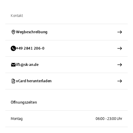
Kontakt
Wegbeschreibung
+
49
2841
206-0
if5@sk-an.de
vCard herunterladen
Öffnungszeiten
Montag
06:00 - 23:00 Uhr