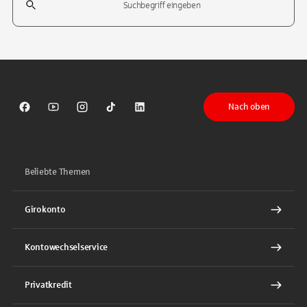
Tippen Sie, um nach Themen zu suchen. Verwenden Sie die Pfeil-T
Nach oben
Sparkasse auf Facebook
Sparkasse auf Youtube
Sparkasse auf Instagram
Sparkasse auf TikTok
Sparkasse auf LinkedIn
Beliebte Themen
Girokonto
Kontowechselservice
Privatkredit