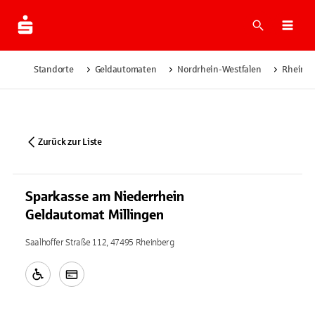
Suche
Navi
Standorte
Geldautomaten
Nordrhein-Westfalen
Rheinb
Zurück zur Liste
Sparkasse am Niederrhein
Geldautomat Millingen
Saalhoffer Straße 112, 47495 Rheinberg