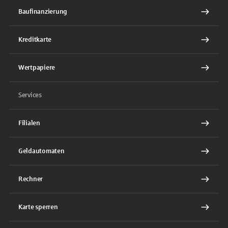
Baufinanzierung
Kreditkarte
Wertpapiere
Services
Filialen
Geldautomaten
Rechner
Karte sperren