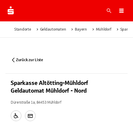
Suche
Navi
Standorte
Geldautomaten
Bayern
Mühldorf
Sparkas
Zurück zur Liste
Sparkasse Altötting-Mühldorf
Geldautomat Mühldorf - Nord
Dürerstraße 1a, 84453 Mühldorf