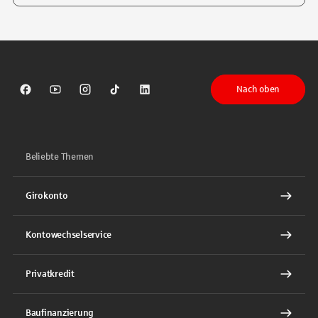
Tippen Sie, um nach Themen zu suchen. Verwenden Sie die Pfeil-T
Nach oben
Sparkasse auf Facebook
Sparkasse auf Youtube
Sparkasse auf Instagram
Sparkasse auf TikTok
Sparkasse auf LinkedIn
Beliebte Themen
Girokonto
Kontowechselservice
Privatkredit
Baufinanzierung