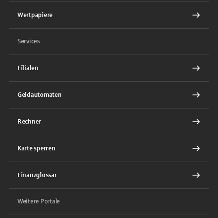
Wertpapiere
Services
Filialen
Geldautomaten
Rechner
Karte sperren
Finanzglossar
Weitere Portale