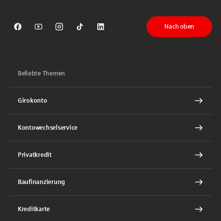
Nach oben
Sparkasse auf Facebook
Sparkasse auf Youtube
Sparkasse auf Instagram
Sparkasse auf TikTok
Sparkasse auf LinkedIn
Beliebte Themen
Girokonto
Kontowechselservice
Privatkredit
Baufinanzierung
Kreditkarte