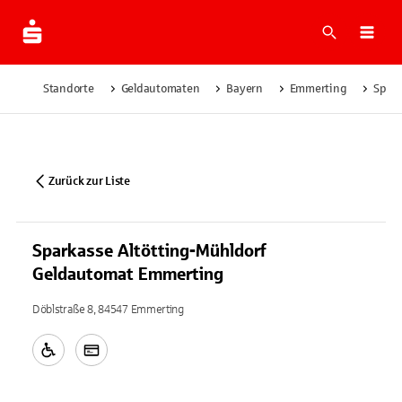
Suche
Navi
Standorte
Geldautomaten
Bayern
Emmerting
Spark
Zurück zur Liste
Sparkasse Altötting-Mühldorf
Geldautomat Emmerting
Döblstraße 8, 84547 Emmerting