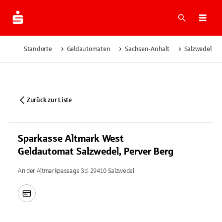
Suche
Navi
Standorte
Geldautomaten
Sachsen-Anhalt
Salzwedel
Zurück zur Liste
Sparkasse Altmark West
Geldautomat Salzwedel, Perver Berg
An der Altmarkpassage 3d, 29410 Salzwedel