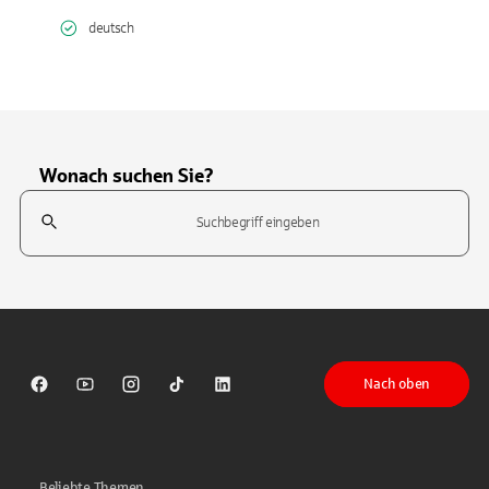
deutsch
Wonach suchen Sie?
Suchfeld
Tippen Sie, um nach Themen zu suchen. Verwenden Sie die Pfeil-T
Nach oben
Sparkasse auf Facebook
Sparkasse auf Youtube
Sparkasse auf Instagram
Sparkasse auf TikTok
Sparkasse auf LinkedIn
Beliebte Themen