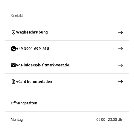
Kontakt
Wegbeschreibung
+
49
3901
699-618
vgs-info@spk-altmark-west.de
vCard herunterladen
Öffnungszeiten
Montag
05:00 - 23:00 Uhr