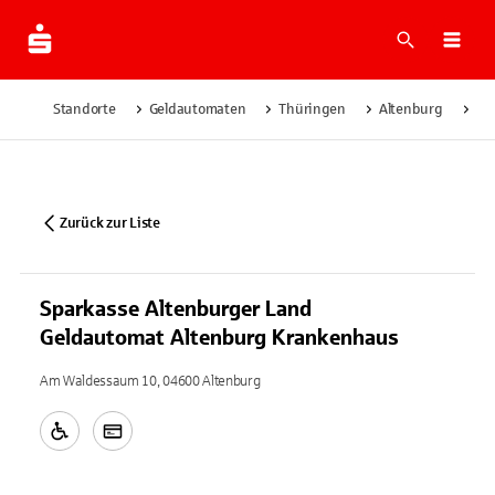
Suche
Navi
Standorte
Geldautomaten
Thüringen
Altenburg
Sp
Zurück zur Liste
Sparkasse Altenburger Land
Geldautomat Altenburg Krankenhaus
Am Waldessaum 10, 04600 Altenburg