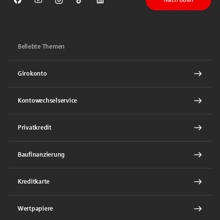
Sparkasse auf Facebook
Sparkasse auf Youtube
Sparkasse auf Instagram
Sparkasse auf TikTok
Sparkasse auf LinkedIn
Beliebte Themen
Girokonto
Kontowechselservice
Privatkredit
Baufinanzierung
Kreditkarte
Wertpapiere