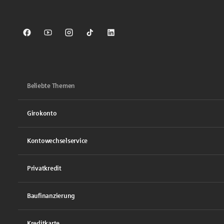
Sparkasse auf Facebook
Sparkasse auf Youtube
Sparkasse auf Instagram
Sparkasse auf TikTok
Sparkasse auf LinkedIn
Beliebte Themen
Girokonto
Kontowechselservice
Privatkredit
Baufinanzierung
Kreditkarte