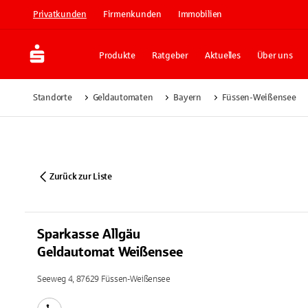
Privatkunden
Firmenkunden
Immobilien
Produkte
Ratgeber
Aktuelles
Über uns
Standorte
Geldautomaten
Bayern
Füssen-Weißensee
Zurück zur Liste
Sparkasse Allgäu
Geldautomat Weißensee
Seeweg 4, 87629 Füssen-Weißensee