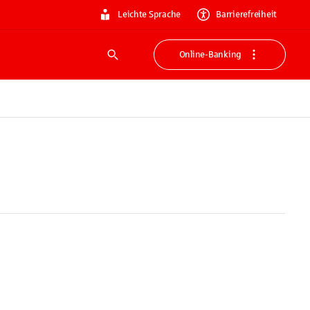
Leichte Sprache
Barrierefreiheit
Online-Banking
Suche