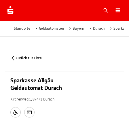
Suche
Navi
Standorte
Geldautomaten
Bayern
Durach
Sparkass
Zurück zur Liste
Sparkasse Allgäu
Geldautomat Durach
Kirchenweg 1, 87471 Durach