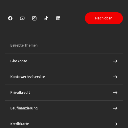
Nach oben
Sparkasse auf Facebook
Sparkasse auf Youtube
Sparkasse auf Instagram
Sparkasse auf TikTok
Sparkasse auf LinkedIn
Beliebte Themen
Girokonto
Kontowechselservice
Privatkredit
Baufinanzierung
Kreditkarte