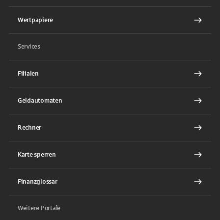
Wertpapiere
Services
Filialen
Geldautomaten
Rechner
Karte sperren
Finanzglossar
Weitere Portale