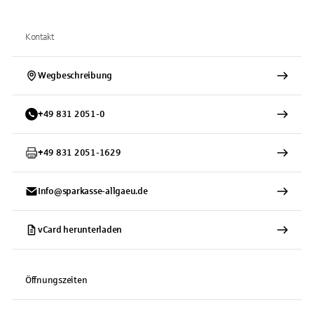
Kontakt
Wegbeschreibung
+
49
831
2051-0
+
49
831
2051-1629
Info@sparkasse-allgaeu.de
vCard herunterladen
Öffnungszeiten