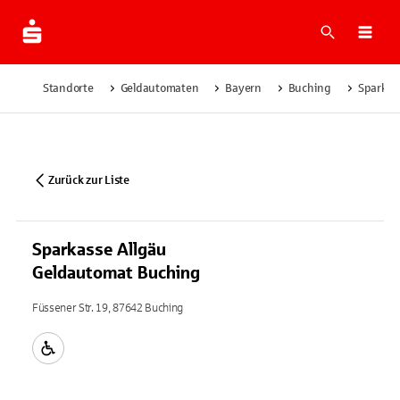
Suche
Navi
Standorte
Geldautomaten
Bayern
Buching
Sparkas
Zurück zur Liste
Sparkasse Allgäu
Geldautomat Buching
Füssener Str. 19, 87642 Buching