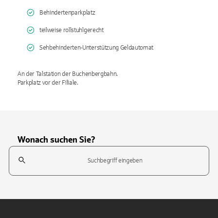
Behindertenparkplatz
teilweise rollstuhlgerecht
Sehbehinderten-Unterstützung Geldautomat
An der Talstation der Buchenbergbahn.
Parkplatz vor der Filiale.
Wonach suchen Sie?
Suchfeld
Tippen Sie, um nach Themen zu suchen. Verwenden Sie die Pfeil-T