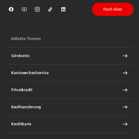
Nach oben
Sparkasse auf Facebook
Sparkasse auf Youtube
Sparkasse auf Instagram
Sparkasse auf TikTok
Sparkasse auf LinkedIn
Beliebte Themen
Girokonto
Kontowechselservice
Privatkredit
Baufinanzierung
Kreditkarte