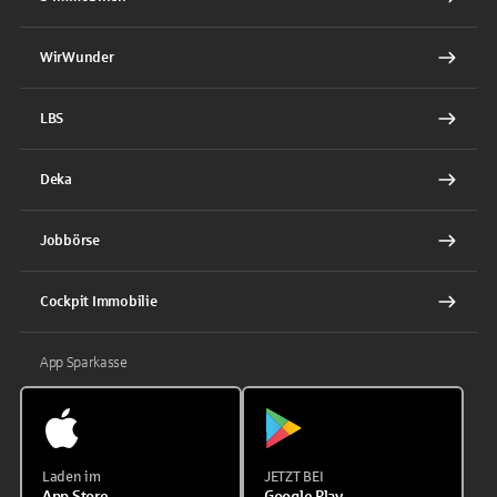
WirWunder
LBS
Deka
Jobbörse
Cockpit Immobilie
App Sparkasse
Laden im
JETZT BEI
App Store
Google Play