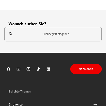
Wonach suchen Sie?
Suchfeld
Tippen Sie, um nach Themen zu suchen. Verwenden Sie die Pfeil-T
Nach oben
Sparkasse auf Facebook
Sparkasse auf Youtube
Sparkasse auf Instagram
Sparkasse auf TikTok
Sparkasse auf LinkedIn
Beliebte Themen
Girokonto