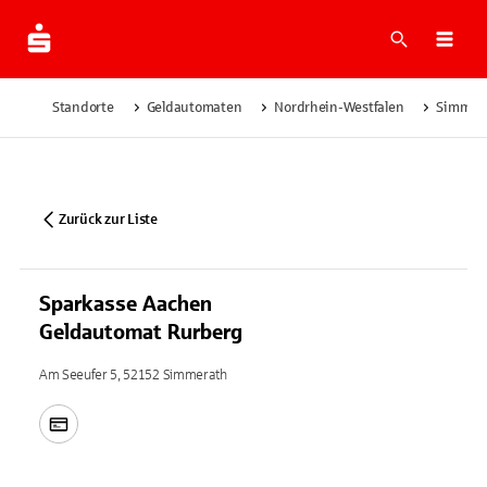
Suche
Navi
Standorte
Geldautomaten
Nordrhein-Westfalen
Simmer
Zurück zur Liste
Sparkasse Aachen
Geldautomat Rurberg
Am Seeufer 5, 52152 Simmerath