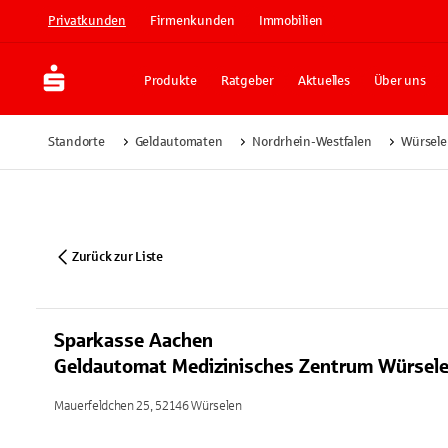
Privatkunden
Firmenkunden
Immobilien
Produkte
Ratgeber
Aktuelles
Über uns
Standorte
Geldautomaten
Nordrhein-Westfalen
Würsele
Zurück zur Liste
Sparkasse Aachen
Geldautomat Medizinisches Zentrum Würsel
Mauerfeldchen 25, 52146 Würselen