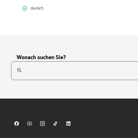
deutsch
Wonach suchen Sie?
Suchfeld
Tippen Sie, um nach Themen zu suchen. Verwenden Sie die Pfei
Sparkasse auf Facebook
Sparkasse auf Youtube
Sparkasse auf Instagram
Sparkasse auf TikTok
Sparkasse auf LinkedIn