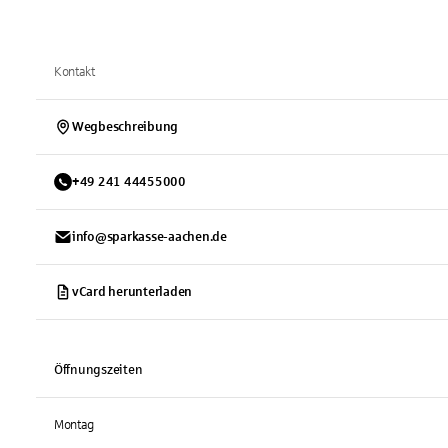
Kontakt
Wegbeschreibung
+
49
241
44455000
info@sparkasse-aachen.de
vCard herunterladen
Öffnungszeiten
Montag