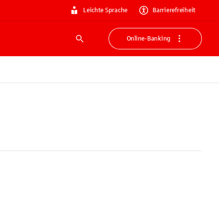
Leichte Sprache
Barrierefreiheit
Online-Banking
Suche