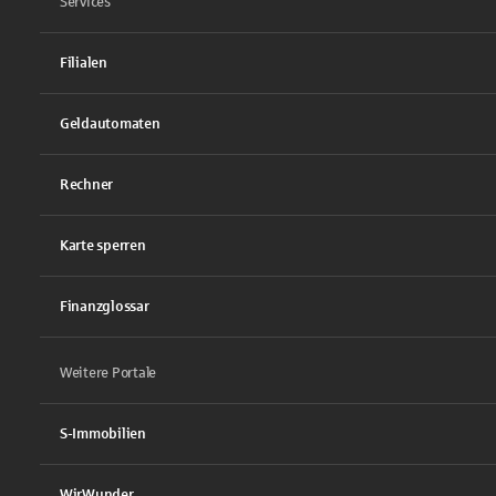
Services
Filialen
Geldautomaten
Rechner
Karte sperren
Finanzglossar
Weitere Portale
S-Immobilien
WirWunder