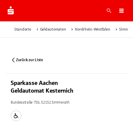
Suche
Navi
Standorte
Geldautomaten
Nordrhein-Westfalen
Simmer
Zurück zur Liste
Sparkasse Aachen
Geldautomat Kesternich
Bundesstraße 75b, 52152 Simmerath