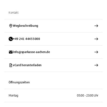
Kontakt
Wegbeschreibung
+
49
241
44455000
info@sparkasse-aachen.de
vCard herunterladen
Öffnungszeiten
Montag
05:00 - 23:00 Uhr