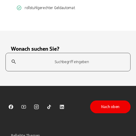
rollstuhlgerechter Geldautomat
Wonach suchen Sie?
Suchfeld
Tippen Sie, um nach Themen zu suchen. Verwenden Sie die Pfeil-T
Nach oben
Sparkasse auf Facebook
Sparkasse auf Youtube
Sparkasse auf Instagram
Sparkasse auf TikTok
Sparkasse auf LinkedIn
Beliebte Themen