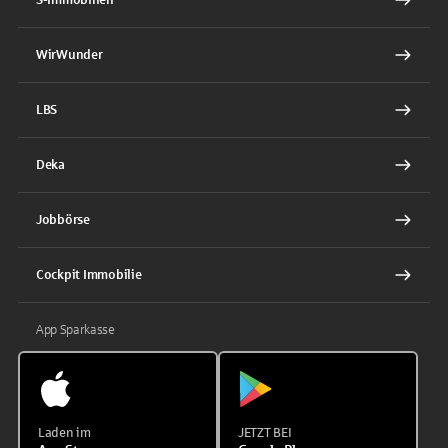
WirWunder
LBS
Deka
Jobbörse
Cockpit Immobilie
App Sparkasse
Laden im
JETZT BEI