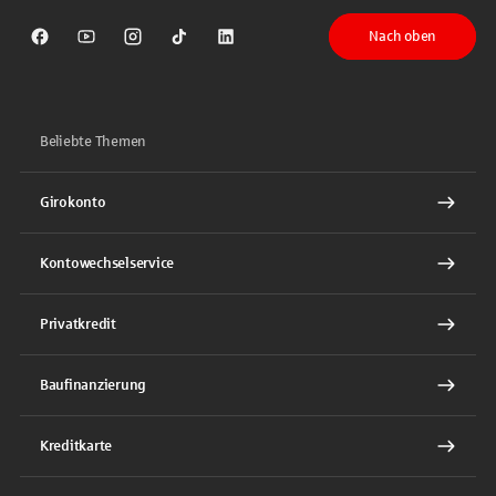
Nach oben
Sparkasse auf Facebook
Sparkasse auf Youtube
Sparkasse auf Instagram
Sparkasse auf TikTok
Sparkasse auf LinkedIn
Beliebte Themen
Girokonto
Kontowechselservice
Privatkredit
Baufinanzierung
Kreditkarte