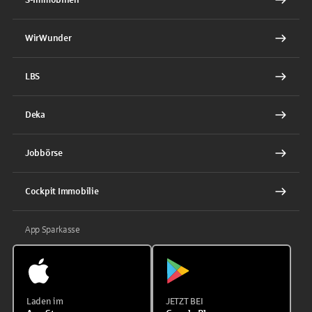
WirWunder
LBS
Deka
Jobbörse
Cockpit Immobilie
App Sparkasse
Laden im
JETZT BEI