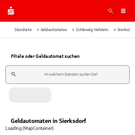
Suche
Navi
Standorte
Geldautomaten
Schleswig-Holstein
Sierksdorf
Filiale oder Geldautomat suchen
Suchfeld
Geldautomaten
in
Sierksdorf
Loading (MapContainer)