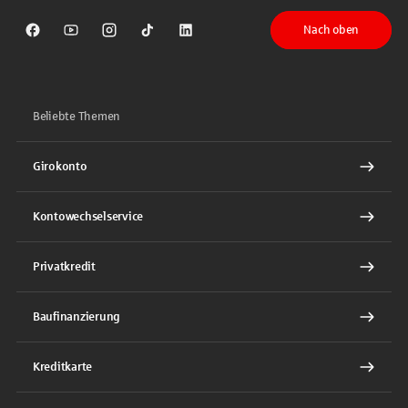
Nach oben
Sparkasse auf Facebook
Sparkasse auf Youtube
Sparkasse auf Instagram
Sparkasse auf TikTok
Sparkasse auf LinkedIn
Beliebte Themen
Girokonto
Kontowechselservice
Privatkredit
Baufinanzierung
Kreditkarte